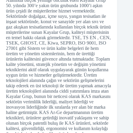
Alanında birçok yeniliğe öncülük eden Kayalar Grup
50. yılında 300’e yakın ürün grubunda 1000’i aşkın
ürün çeşidi ile müşterilerine hizmet vermektedir.
Sektöründe doğalgaz, içme suyu, yangın tesisatları ile
inşaat sektöründe, konut ve sanayide yer alan sıvı ve
gaz akışkan tesisatlarında kullanılan birçok teknik ürünü
müşterilerine sunan Kayalar Grup, kaliteyi müşterisinin
en temel hakkı olarak görmektedir. TSE, TS EN , CEN,
TSEK, GHOST, CE, Kiwa, SEPRO, ISO 9001, ISO
27001 gibi Sistem ve ürün kalite belgeleri ile hem
üretim ve yönetim sistemlerinin, hem de ürettiği
ürünlerin kalitesini güvence altında tutmaktadır. Toplam
kalite yönetimi, stratejik yönetim ve değişim yönetimi
tekniklerini aktif olarak uygulayarak günün koşullarına
uygun ürün ve hizmetler geliştirmektedir. Üretim
teknolojileri alanında çağın ve sektörün gelişmelerini
takip ederek en üst teknoloji ile üretim yapmak amacıyla
üretim teknolojileri alanında ciddi yatırımlara imza atan
Kayalar Grup, bunun bir neticesi olarak KAS markasını
sektörün verimlilik liderliği, maliyet liderliği ve
inovasyon liderliğinde ilk sıralarda yer alan bir marka
haline getirmiştir. KAS Ar-Ge departmanının üretim
teknikleri, ürünlere getirdiği inovatif yaklaşımı ve sahip
olunan birçok patentli buluş ile KAS ürünleri, sektörde
kalitesi, güvenilirliği, ergonomisi ve kullanım kolaylığı