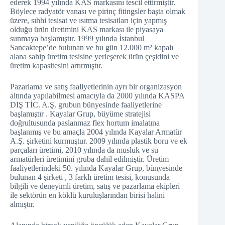
ederek 1994 yılında KAS markasını tescil ettirmiştir.
Böylece radyatör vanası ve pirinç fitingsler başta olmak
üzere, sıhhi tesisat ve ısıtma tesisatları için yapmış
olduğu ürün üretimini KAS markası ile piyasaya
sunmaya başlamıştır. 1999 yılında İstanbul
Sancaktepe’de bulunan ve bu gün 12.000 m² kapalı
alana sahip üretim tesisine yerleşerek ürün çeşidini ve
üretim kapasitesini artırmıştır.
Pazarlama ve satış faaliyetlerinin ayrı bir organizasyon
altında yapılabilmesi amacıyla da 2000 yılında KASPA
DIŞ TİC. A.Ş. grubun bünyesinde faaliyetlerine
başlamıştır . Kayalar Grup, büyüme stratejisi
doğrultusunda paslanmaz flex hortum imalatına
başlanmış ve bu amaçla 2004 yılında Kayalar Armatür
A.Ş. şirketini kurmuştur. 2009 yılında plastik boru ve ek
parçaları üretimi, 2010 yılında da musluk ve su
armatürleri üretimini gruba dahil edilmiştir. Üretim
faaliyetlerindeki 50. yılında Kayalar Grup, bünyesinde
bulunan 4 şirketi , 3 farklı üretim tesisi, konusunda
bilgili ve deneyimli üretim, satış ve pazarlama ekipleri
ile sektörün en köklü kuruluşlarından birisi halini
almıştır.