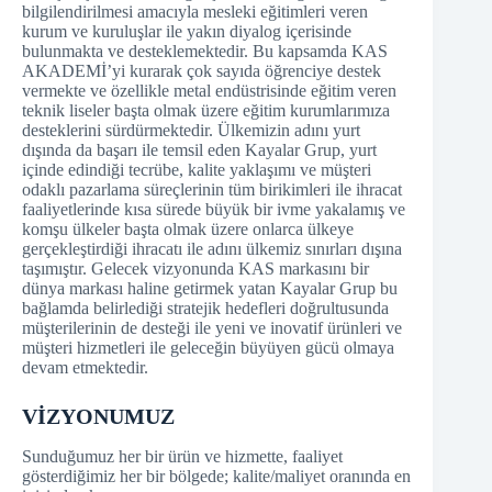
bilgilendirilmesi amacıyla mesleki eğitimleri veren
kurum ve kuruluşlar ile yakın diyalog içerisinde
bulunmakta ve desteklemektedir. Bu kapsamda KAS
AKADEMİ’yi kurarak çok sayıda öğrenciye destek
vermekte ve özellikle metal endüstrisinde eğitim veren
teknik liseler başta olmak üzere eğitim kurumlarımıza
desteklerini sürdürmektedir. Ülkemizin adını yurt
dışında da başarı ile temsil eden Kayalar Grup, yurt
içinde edindiği tecrübe, kalite yaklaşımı ve müşteri
odaklı pazarlama süreçlerinin tüm birikimleri ile ihracat
faaliyetlerinde kısa sürede büyük bir ivme yakalamış ve
komşu ülkeler başta olmak üzere onlarca ülkeye
gerçekleştirdiği ihracatı ile adını ülkemiz sınırları dışına
taşımıştır. Gelecek vizyonunda KAS markasını bir
dünya markası haline getirmek yatan Kayalar Grup bu
bağlamda belirlediği stratejik hedefleri doğrultusunda
müşterilerinin de desteği ile yeni ve inovatif ürünleri ve
müşteri hizmetleri ile geleceğin büyüyen gücü olmaya
devam etmektedir.
VİZYONUMUZ
Sunduğumuz her bir ürün ve hizmette, faaliyet
gösterdiğimiz her bir bölgede; kalite/maliyet oranında en