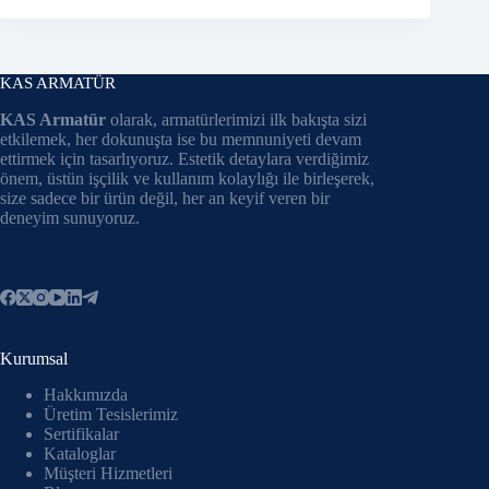
KAS ARMATÜR
KAS Armatür
olarak, armatürlerimizi ilk bakışta sizi
etkilemek, her dokunuşta ise bu memnuniyeti devam
ettirmek için tasarlıyoruz. Estetik detaylara verdiğimiz
önem, üstün işçilik ve kullanım kolaylığı ile birleşerek,
size sadece bir ürün değil, her an keyif veren bir
deneyim sunuyoruz.
Kurumsal
Hakkımızda
Üretim Tesislerimiz
Sertifikalar
Kataloglar
Müşteri Hizmetleri