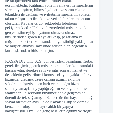
ile rakiplerinden fark edilen ürünler olarak
görülmektedir. Katılımcı yönetim anlayışı ile süreçlerini
sürekli iyileştiren, bilimsel yöntem ve sorun çözme
teknikleri ile değişim ve iyileştirme süreçlerini yöneten,
takım çalışmaları ile etkin ve verimli bir üretim ortamı
oluşturan Kayalar Grup, sektördeki liderliğini
pekiştirmektedir. Ürün ve hizmetlerini müşteri odaklı
gerçekleştirmeyi iş hayatının olmazsa olmaz
unsurlarından gören Kayalar Grup, pazarlama ve
müşteri hizmetleri konusunda da geliştirdiği yaklaşımları
ve müşteri anlayışı sayesinde sektörün en beğenilen
kuruluşlarından birisi olmuştur.
KASPA DIŞ TİC. A.Ş. bünyesindeki pazarlama grubu,
gerek iletişimin, gerek müşteri beklentileri konusundaki
hassasiyetin, gerekse satış ve satış sonrası hizmet ve
desteklerin geliştirilmesi konusunda yeni yaklaşımlar ve
hizmetler üretmek üzere çalışan uzman ekibi ile
sektörde müşterisine en hızlı ve en doğru hizmeti
sunmayı amaçlamış, yaptığı eğitim ve bilgilendirme
faaliyetleri ile sektörün büyümesine ve gelişmesine
önemli destek sağlamıştır. Sadece üretim hayatında değil
sosyal hizmet anlayışı ile de Kayalar Grup sektördeki
benzeri kuruluşlardan ayrıcalıklı bir yapıya
kavuşmuştur. Özellikle genç nesillerin eğitimi ve doğru